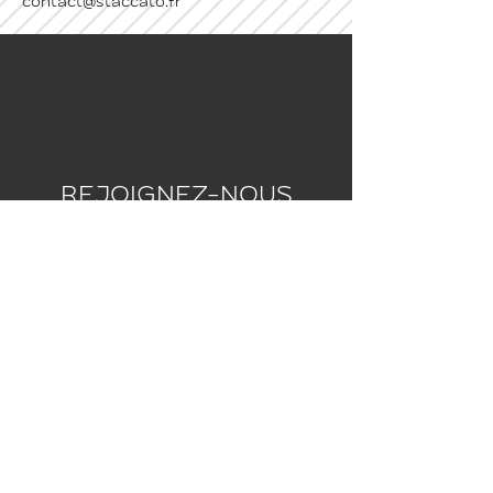
contact@staccato.fr
REJOIGNEZ-NOUS
Vous souhaitez faire partie de
l’aventure Staccato et rejoindre
une équipe de passionnés en
constante évolution ?
nous rejoindre