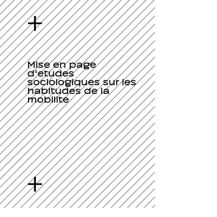
+
Mise en page
d'études
sociologiques sur les
habitudes de la
mobilité
+