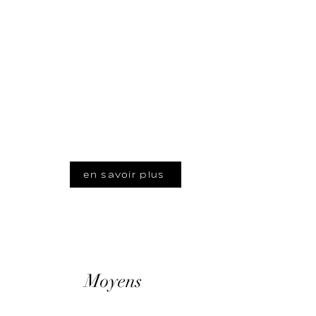
Eliad avait conscience que sa
stratégie de marque employeur
avait un grand rôle à jouer
dans le recrutement d’aides à
domicile. L’organisme a donc
fait appel aux équipes de
Staccato pour perfectionner
cette communication
institutionnelle.
en savoir plus
Moyens