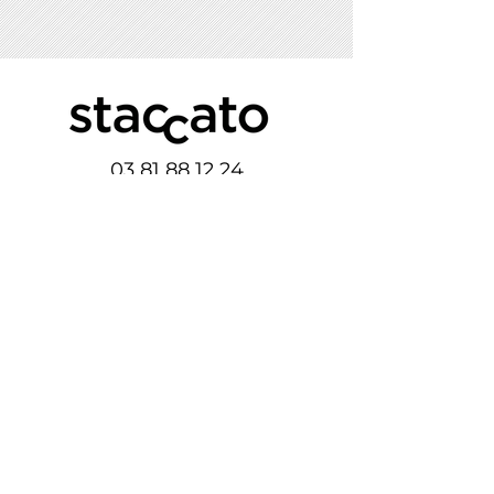
03 81 88 12 24
STACCATO ÎLE-DE-FRANCE
18-22, rue d’Arras
92000 Nanterre
01 41 20 88 16
STACCATO BESANÇON
9, rue Christiaan Huygens
25000 Besançon
Agence de communication & publicité —
Besançon et Nanterre