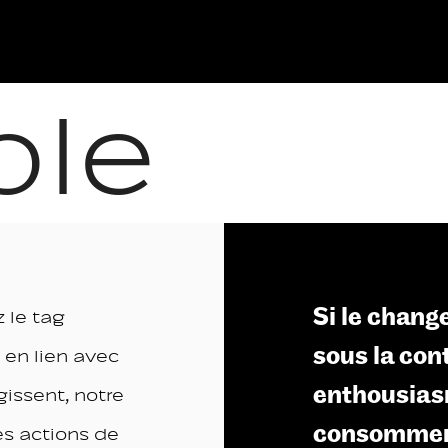
ble
Si le chang
z le tag
sous la con
 en lien avec
enthousia
gissent, notre
consommer
es actions de