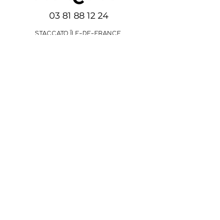
03 81 88 12 24
STACCATO ÎLE-DE-FRANCE
18-22, rue d’Arras
92000 Nanterre
01 41 20 88 16
STACCATO BESANÇON
9, rue Christiaan Huygens
25000 Besançon
Agence de communication & publicité —
Besançon et Nanterre
À propos de nous
L'agence
Manifeste 2021
Engagements
Portfolio
Métiers
Clients
Nous rejoindre