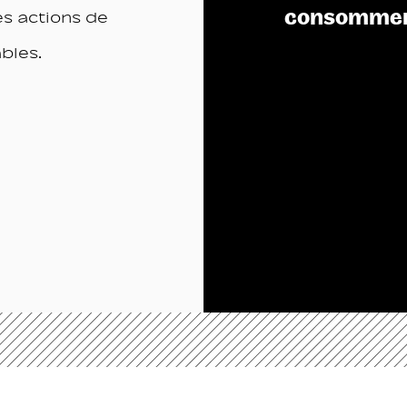
consommer
es actions de
bles.