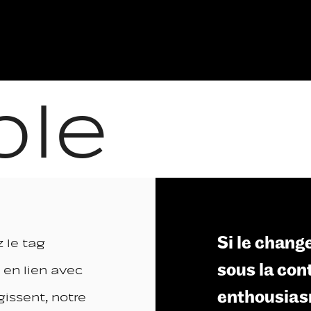
ble
Si le chang
z le tag
sous la con
 en lien avec
enthousia
gissent, notre