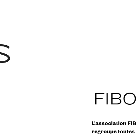
s
FIBO
L’association F
regroupe toutes c