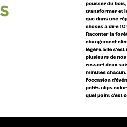
pousser du bois, l
transformer et l
que dans une rég
choses à dire ! C
Raconter la forêt
changement clima
légère. Elle s'e
plusieurs de nos 
ressort deux sai
minutes chacun. 
l'occasion d’évén
petits clips col
quel point c’est c