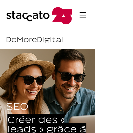
DoMoreDigital
SEO
Créer des «
leads » grâce à