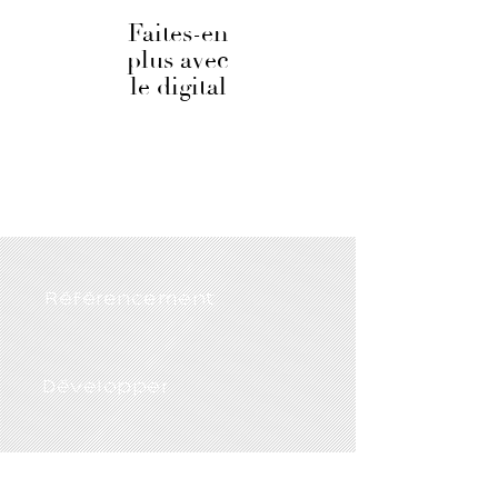
Faites-en
plus avec
le digital
Référencement
Développer