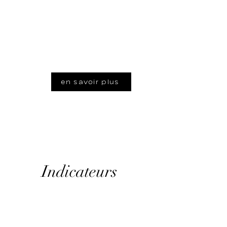
concerne l’aspect marketing et
web, avec comme principal
projet la refonte du site web au
cours de l’année 2023.
en savoir plus
Indicateurs