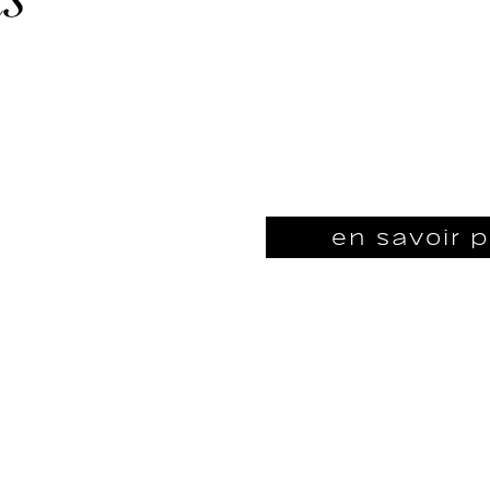
temps concentrés sur le p
en faisant émerger les élé
plateforme de marque qui
déclinée sous les traits d
collaboration s’est termin
web et de différents outi
en savoir p