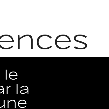
iences
 le
r la
’une