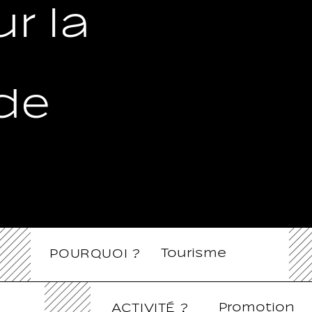
r la
de
Tourisme
POURQUOI ?
Promotion
ACTIVITÉ ?