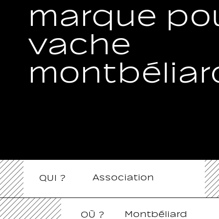
marque pou
vache
montbéliar
Association
QUI ?
Montbéliard
OÙ ?