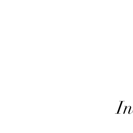
fier » et ses déclinaisons
ifférents élus ou
In
ptée dès le départ par les
 local, elle confirme cette
t un patrimoine. Pour tout
che montbéliarde est un