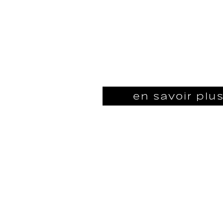
local en lui créant une marqu
à Staccato, l’objectif était do
notoriété de la race et valori
du Pays de Montbéliard.
en savoir plu