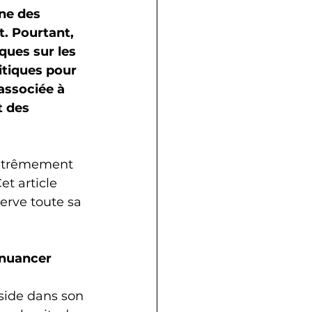
ne des 
t. Pourtant, 
ques sur les 
itiques pour 
associée à 
 des 
extrêmement 
et article 
erve toute sa 
 nuancer
éside dans son 