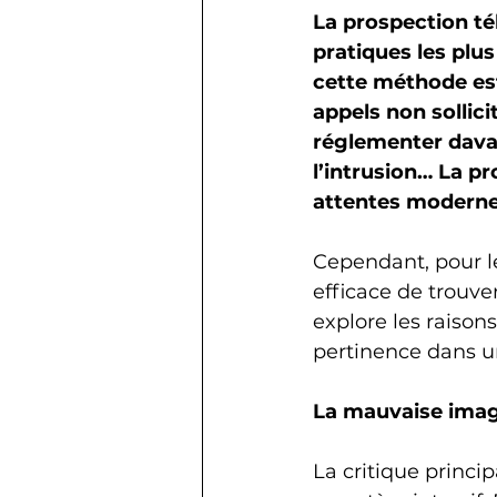
La prospection té
pratiques les plus
cette méthode est 
appels non sollic
réglementer davan
l’intrusion… La p
attentes moderne
Cependant, pour l
efficace de trouver
explore les raison
pertinence dans un
La mauvaise image
La critique princi