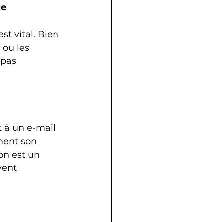
ue
t vital. Bien 
 ou les 
 pas 
 à un e-mail 
ément son 
on est un 
vent 