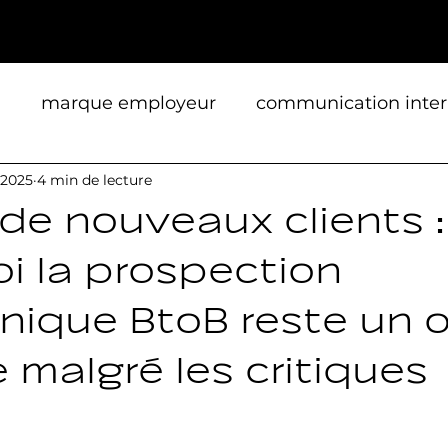
n
marque employeur
communication inte
 2025
4 min de lecture
e
campagne print
réseaux sociaux
RS
 de nouveaux clients :
i la prospection
ommercial
événementiel
nique BtoB reste un o
 malgré les critiques