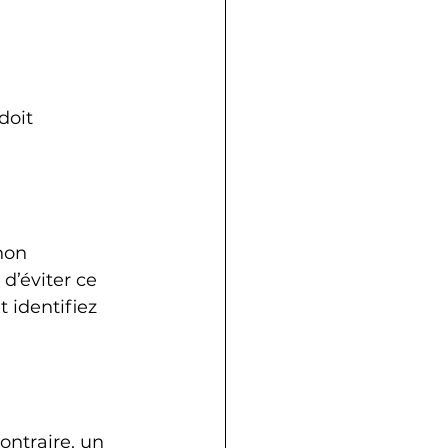
doit 
non 
’éviter ce 
 identifiez 
ontraire, un 