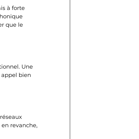
s à forte 
phonique 
r que le 
tionnel. Une 
 appel bien 
 réseaux 
 en revanche, 