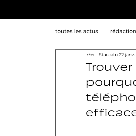
toutes les actus
rédactio
Staccato
22 janv.
opération promotionnell
Trouver
pourquo
branding
vidéo
c
télépho
efficace