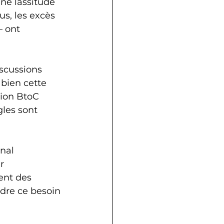
ne lassitude 
s, les excès 
 ont 
scussions 
 bien cette 
tion BtoC 
gles sont 
nal 
r 
ent des 
dre ce besoin 