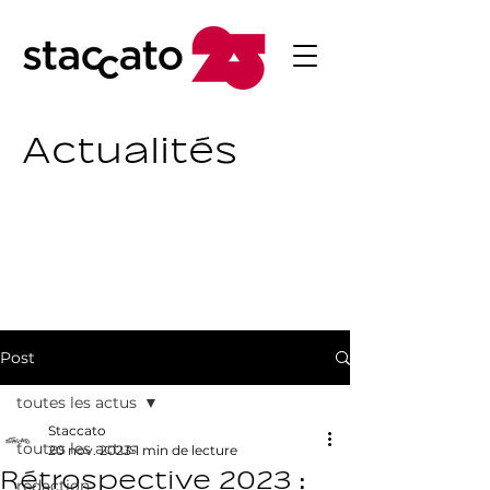
Actualités
Post
toutes les actus
Staccato
toutes les actus
20 nov. 2023
1 min de lecture
Rétrospective 2023 :
rédaction