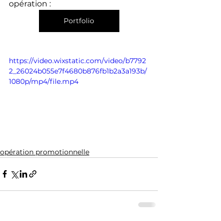
opération : 
Portfolio
https://video.wixstatic.com/video/b7792
2_26024b055e7f4680b876fb1b2a3a193b/
1080p/mp4/file.mp4
opération promotionnelle