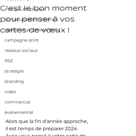
C'est le bon moment
marque employeur
pour penser à vos
communication interne
cartes de vœux !
opération promotionnelle
campagne print
réseaux sociaux
RSE
stratégie
branding
vidéo
commercial
événementiel
Alors que la fin d'année approche, 
il est temps de préparer 2024. 
Avez-vous pensé à votre carte de 